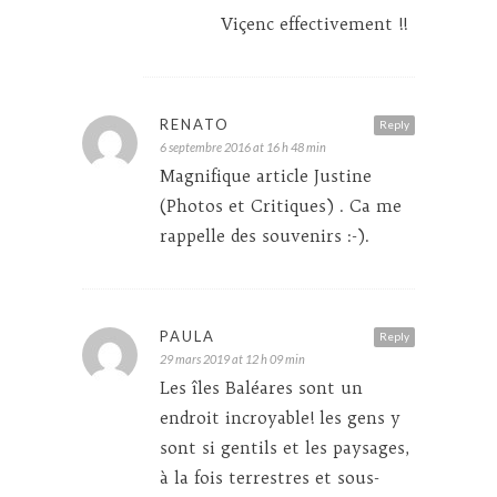
Viçenc effectivement !!
RENATO
Reply
6 septembre 2016 at 16 h 48 min
Magnifique article Justine
(Photos et Critiques) . Ca me
rappelle des souvenirs :-).
PAULA
Reply
29 mars 2019 at 12 h 09 min
Les îles Baléares sont un
endroit incroyable! les gens y
sont si gentils et les paysages,
à la fois terrestres et sous-