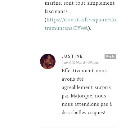
marins, sont tout simplement
fascinants
(
https://dive.site/fr/explore/site/cap-
tramuntana-DYWA
).
JUSTINE
Reply
1 avril 2019 at 8 h 29 min
Effectivement nous
avons été
agréablement surpris
par Majorque, nous
nous attendions pas à
de si belles criques!