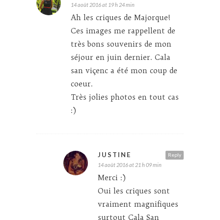
14 août 2016 at 19 h 24 min
Ah les criques de Majorque!
Ces images me rappellent de
très bons souvenirs de mon
séjour en juin dernier. Cala
san viçenc a été mon coup de
coeur.
Très jolies photos en tout cas
:)
JUSTINE
Reply
14 août 2016 at 21 h 09 min
Merci :)
Oui les criques sont
vraiment magnifiques
surtout Cala San